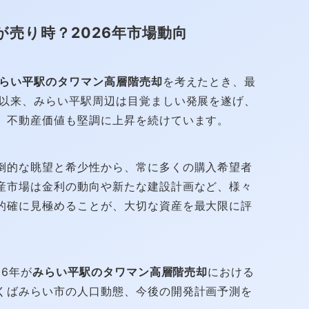
売り時？2026年市場動向
らい平駅のタワマン高層階売却
を考えたとき、最
通以来、みらい平駅周辺は目覚ましい発展を遂げ、
、不動産価値も堅調に上昇を続けています。
倒的な眺望と希少性から、常に多くの購入希望者
産市場は金利の動向や新たな建設計画など、様々
的確に見極めることが、大切な資産を最大限に評
26年が
みらい平駅のタワマン高層階売却
における
くばみらい市の人口動態、今後の開発計画予測を