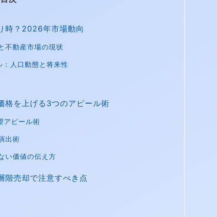
時？2026年市場動向
と不動産市場の現状
ル：人口動態と将来性
価格を上げる3つのアピール術
望アピール術
演出術
えない価値の伝え方
層階売却で注意すべき点
策