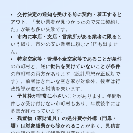
交付決定の通知を受ける前に契約・着工すると
アウト
。「安い業者が見つかったので先に契約し
た」が最も多い失敗です。
市内に本店・支店・営業所がある業者に限る
と
いう縛り。市外の安い業者に頼むと1円も出ませ
ん。
特定空家等・管理不全空家等であることが条件
の市町村と、逆に
勧告を受けていないことが条件
の市町村の両方があります（設計思想が正反対で
す）。前者はきれいな空き家が対象外、後者は行
政指導が進むと補助を失います。
予算枠が非常に小さい
ことがあります。年間数
件しか受け付けない市町村もあり、年度後半には
募集が終わっています。
残置物（家財道具）の処分費や外構（門扉・
塀）は対象経費から除かれる
ことが多く、見積書