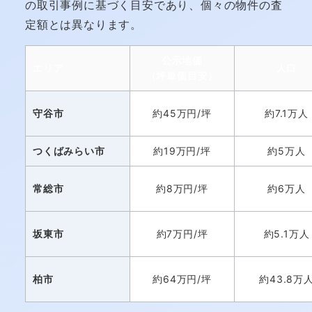
の取引事例に基づく目安であり、個々の物件の査
定額とは異なります。
公示地価
エリア
人口
（坪単価目安）
守谷市
約45万円/坪
約7.1万人
つくばみらい市
約19万円/坪
約5万人
常総市
約8万円/坪
約6万人
坂東市
約7万円/坪
約5.1万人
柏市
約64万円/坪
約43.8万