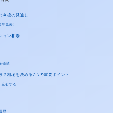
と今後の見通し
【早見表】
ション相場
産価値
段？相場を決める7つの重要ポイント
く左右する
履歴