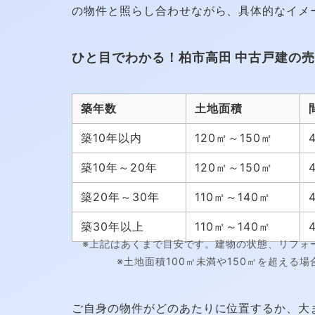
の物件と照らし合わせながら、具体的なイメ
ひと目でわかる！柏市高田 中古戸建の
築年数
土地面積
築10年以内
120㎡～150㎡
築10年～20年
120㎡～150㎡
築20年～30年
110㎡～140㎡
築30年以上
110㎡～140㎡
※上記はあくまで目安です。建物の状態、リフォ
※土地面積100㎡未満や150㎡を超え
ご自身の物件がどのあたりに位置するか、大