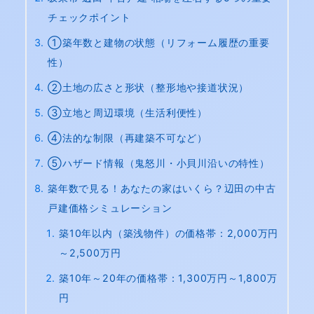
チェックポイント
①築年数と建物の状態（リフォーム履歴の重要
性）
②土地の広さと形状（整形地や接道状況）
③立地と周辺環境（生活利便性）
④法的な制限（再建築不可など）
⑤ハザード情報（鬼怒川・小貝川沿いの特性）
築年数で見る！あなたの家はいくら？辺田の中古
戸建価格シミュレーション
築10年以内（築浅物件）の価格帯：2,000万円
～2,500万円
築10年～20年の価格帯：1,300万円～1,800万
円