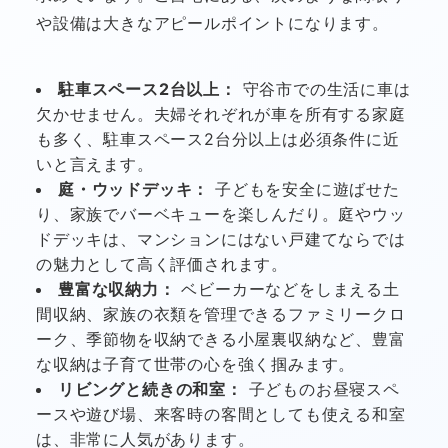
や設備は大きなアピールポイントになります。
駐車スペース2台以上：
守谷市での生活に車は
欠かせません。夫婦それぞれが車を所有する家庭
も多く、駐車スペース2台分以上は必須条件に近
いと言えます。
庭・ウッドデッキ：
子どもを安全に遊ばせた
り、家族でバーベキューを楽しんだり。庭やウッ
ドデッキは、マンションにはない戸建てならでは
の魅力として高く評価されます。
豊富な収納力：
ベビーカーなどをしまえる土
間収納、家族の衣類を管理できるファミリークロ
ーク、季節物を収納できる小屋裏収納など、豊富
な収納は子育て世帯の心を強く掴みます。
リビングと続きの和室：
子どものお昼寝スペ
ースや遊び場、来客時の客間としても使える和室
は、非常に人気があります。