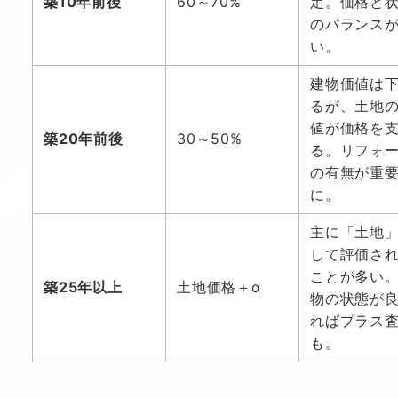
築10年前後
60～70%
定。価格と
のバランス
い。
建物価値は
るが、土地
値が価格を
築20年前後
30～50%
る。リフォ
の有無が重
に。
主に「土地
して評価さ
ことが多い
築25年以上
土地価格＋α
物の状態が
ればプラス
も。