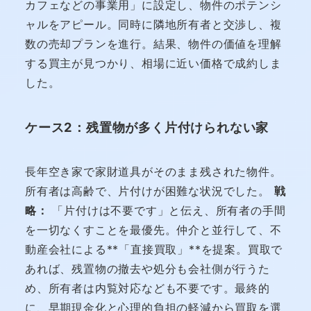
カフェなどの事業用」に設定し、物件のポテンシ
ャルをアピール。同時に隣地所有者と交渉し、複
数の売却プランを進行。結果、物件の価値を理解
する買主が見つかり、相場に近い価格で成約しま
した。
ケース2：残置物が多く片付けられない家
長年空き家で家財道具がそのまま残された物件。
所有者は高齢で、片付けが困難な状況でした。
戦
略：
「片付けは不要です」と伝え、所有者の手間
を一切なくすことを最優先。仲介と並行して、不
動産会社による**「直接買取」**を提案。買取で
あれば、残置物の撤去や処分も会社側が行うた
め、所有者は内覧対応なども不要です。最終的
に、早期現金化と心理的負担の軽減から買取を選