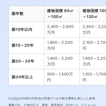
建物面積 80㎡
建物面積 10
築年数
～100㎡
～120㎡
2,400～2,900
2,600～3,2
築10年以内
万円
万円
1,900～2,500
2,100～2,7
築10～20年
万円
円
1,400～2,000
1,600～2,20
築20～30年
万円
万円
900～1,500万
1,100～1,70
築30年以上
円
円
※上記は2026年4月時点の市場データや取引事例を基にした参考
価格です。土地の広さ、形状、接道状況、日当たり、リフォーム