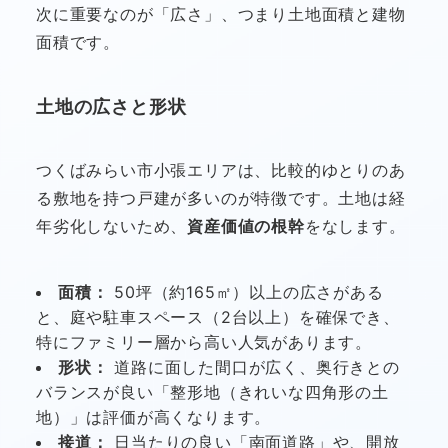
次に重要なのが「広さ」、つまり土地面積と建物
面積です。
土地の広さと形状
つくばみらい市小張エリアは、比較的ゆとりのあ
る敷地を持つ戸建が多いのが特徴です。土地は経
年劣化しないため、
資産価値の根幹
をなします。
面積：
50坪（約165㎡）以上の広さがある
と、庭や駐車スペース（2台以上）を確保でき、
特にファミリー層から高い人気があります。
形状：
道路に面した間口が広く、奥行きとの
バランスが良い「整形地（きれいな四角形の土
地）」は評価が高くなります。
接道：
日当たりの良い「南面道路」や、開放