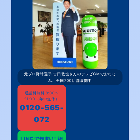
元プロ野球選手 古田敦也さんのテレビCMでおなじ
み、全国700店舗展開中
通話料無料 8:00〜
21:00（年中無休）
0120-565-
072
LINEで気軽に相