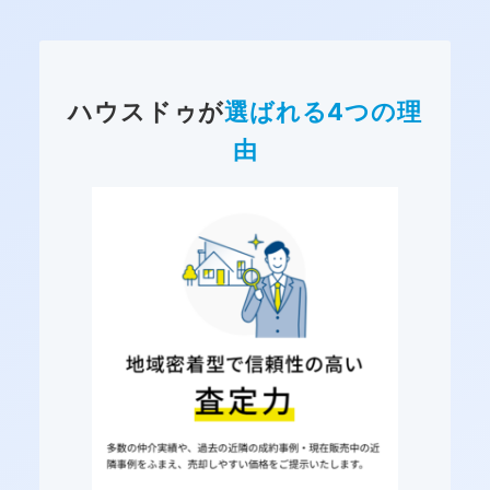
ハウスドゥが
選ばれる4つの理
由