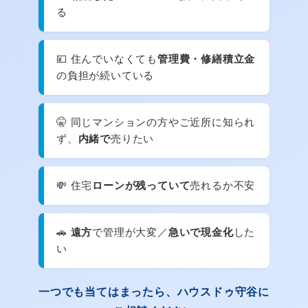
る
💴 住んでいなくても
管理費・修繕積立金
の負担が続いている
🤫 同じマンションの方やご近所に知られ
ず、
内緒で
売りたい
💸 住宅
ローンが残っていて
売れるか不安
🚗
遠方
で管理が大変／
急いで現金化
した
い
一つでも当てはまったら、ハウスドゥ守谷に