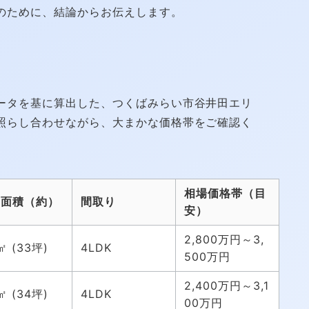
のために、結論からお伝えします。
ータを基に算出した、つくばみらい市谷井田エリ
照らし合わせながら、大まかな価格帯をご確認く
相場価格帯（目
物面積（約）
間取り
安）
2,800万円～3,
㎡ (33坪)
4LDK
500万円
2,400万円～3,1
㎡ (34坪)
4LDK
00万円