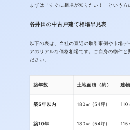
まずは「すぐに相場が知りたい！」という方
谷井田の中古戸建て相場早見表
以下の表は、当社の直近の取引事例や市場デ
アのリアルな価格相場です。ご自身の物件と
ださい。
築年数
土地面積（約）
建
築5年以内
180㎡ (54坪)
110
築10年
180㎡ (54坪)
115